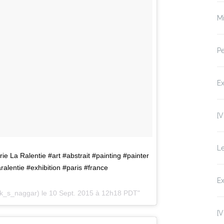
Mi
Pe
Ex
[V
Le
erie La Ralentie #art #abstrait #painting #painter
ralentie #exhibition #paris #france
Ex
ck_s_naggar) le
10 Sept. 2015 à 12h18 PDT
[V