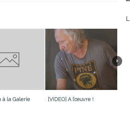
L
 à la Galerie
[VIDEO] A l’œuvre !
[VI
« In