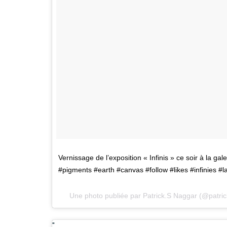
Vernissage de l’exposition « Infinis » ce soir à la gal
#pigments #earth #canvas #follow #likes #infinies #la
Une photo publiée par Patrick.S Naggar (@patri