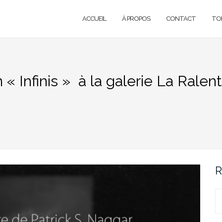
ACCUEIL
À PROPOS
CONTACT
TOI
 « Infinis » à la galerie La Ralent
R
R