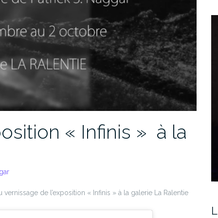
sition « Infinis » à la
gar
ernissage de l’exposition « Infinis » à la galerie La Ralentie
L