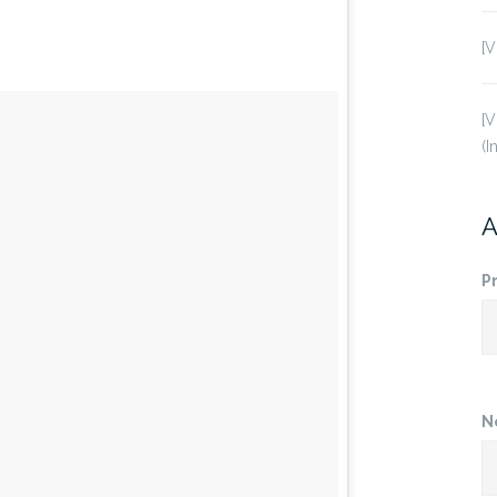
[V
[V
(I
A
P
N