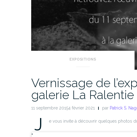
EXPOSITIONS
Vernissage de l’expo
galerie La Ralentie
11 septembre 20154 février 2021
par
Patrick S. Nag
J
e vous invite à découvrir quelques photos du v