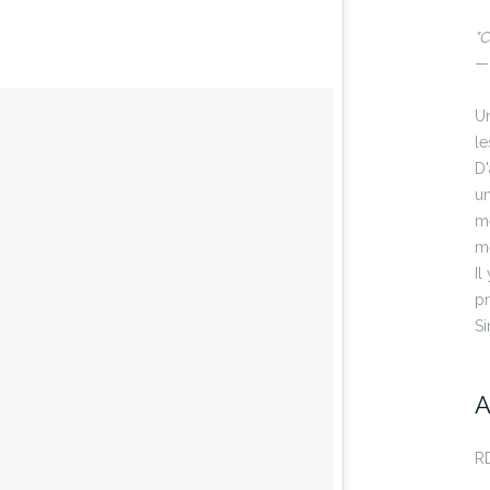
"C
— 
Un
le
D'
un
m
mé
Il
pr
Si
A
RD