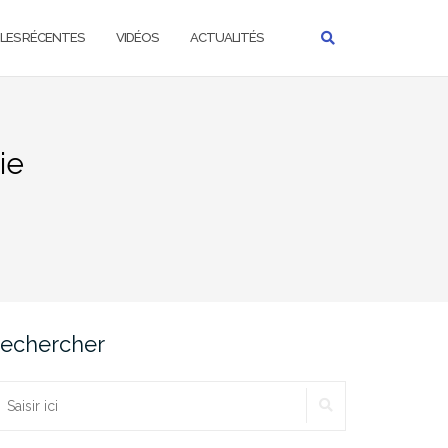
LES RÉCENTES
VIDÉOS
ACTUALITÉS
ie
echercher
RECHERCHER
echercher :