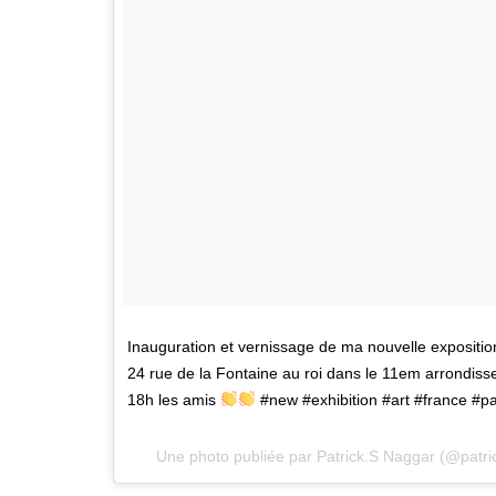
Inauguration et vernissage de ma nouvelle exposition «
24 rue de la Fontaine au roi dans le 11em arrondiss
18h les amis
#new #exhibition #art #france #pari
Une photo publiée par Patrick.S Naggar (@patr