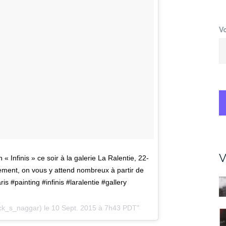
V
V
 Infinis » ce soir à la galerie La Ralentie, 22-
ement, on vous y attend nombreux à partir de
s #painting #infinis #laralentie #gallery
ick_s_naggar) le
10 Sept. 2015 à 7h43 PDT