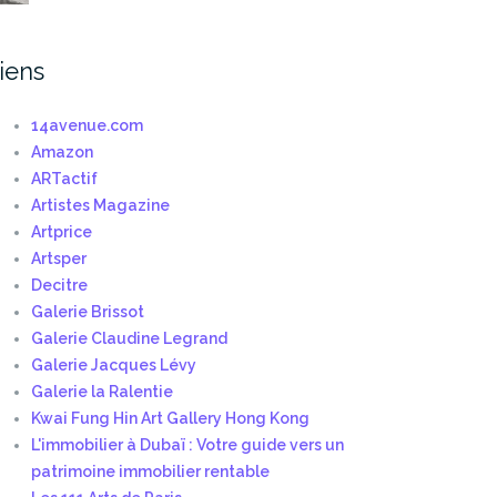
iens
14avenue.com
Amazon
ARTactif
Artistes Magazine
Artprice
Artsper
Decitre
Galerie Brissot
Galerie Claudine Legrand
Galerie Jacques Lévy
DÉO] La Ralentie :
Exposition : Infinis – Galeri
Galerie la Ralentie
finis »…
Kwai Fung Hin Art Gallery Hong Kong
L'immobilier à Dubaï : Votre guide vers un
patrimoine immobilier rentable