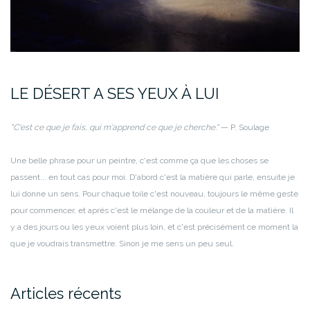
LE DÉSERT A SES YEUX À LUI
"C'est ce que je fais, qui m'apprend ce que je cherche."
— P. Soulage
Une belle phrase pour un peintre, c'est comme ça que les choses se
passent... en tout cas pour moi.
D'abord c'est la matière qui parle, ensuite je
lui donne un sens. Pour chaque toile c'est nouveau, toujours le même geste
pour commencer, et aprés c'est le mélange de la couleur et de la matière.
Il
y a des jours ou les yeux voient plus loin, et c'est précisément ce moment la
que je voudrais transmettre. Sinon je me sens un peu seul.
Articles récents