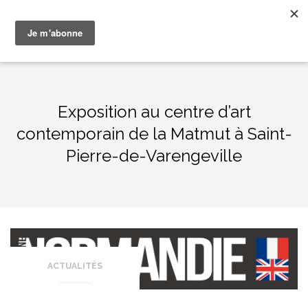
Aller
Patrick S. Naggar
au
contenu
Exposition au centre d’art
contemporain de la Matmut à Saint-
Pierre-de-Varengeville
ACTUALITÉS