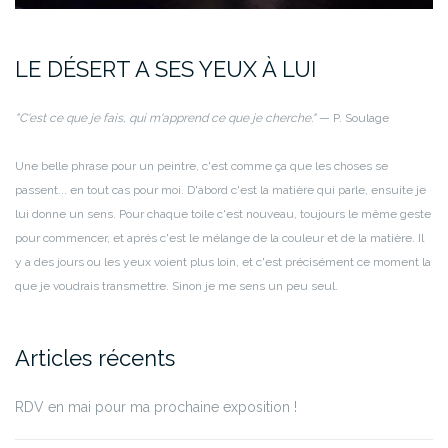
LE DÉSERT A SES YEUX À LUI
"C'est ce que je fais, qui m'apprend ce que je cherche."
— P. Soulage
Une belle phrase pour un peintre, c'est comme ça que les choses se
passent... en tout cas pour moi.
D'abord c'est la matière qui parle, ensuite je
lui donne un sens. Pour chaque toile c'est nouveau, toujours le même geste
pour commencer, et aprés c'est le mélange de la couleur et de la matière.
Il
y a des jours ou les yeux voient plus loin, et c'est précisément ce moment la
que je voudrais transmettre. Sinon je me sens un peu seul.
Articles récents
RDV en mai pour ma prochaine exposition !