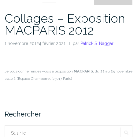
Collages – Exposition
MACPARIS 2012
1 novembre 20124 février 2021
par
Patrick S. Naggar
Je vous donne rendez-vous à l’exposition
MACPARIS
, du 22 au 25 novembre
2012 à l’Espace Champerret (75017 Paris)
Rechercher
RE
Rechercher :