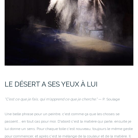
LE DÉSERT A SES YEUX À LUI
"C'est ce que je fais, qui m'apprend ce que je cherche."
— P. Soulage
Une belle phrase pour un peintre, c'est comme ça que les choses se
passent... en tout cas pour moi.
D'abord c'est la matière qui parle, ensuite je
lui donne un sens. Pour chaque toile c'est nouveau, toujours le même geste
pour commencer, et aprés c'est le mélange de la couleur et de la matière.
Il