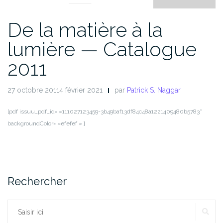
De la matière à la
lumière — Catalogue
2011
27 octobre 20114 février 2021
par
Patrick S. Naggar
[pdf issuu_pdf_id= »111027123459-3b49baf13df84c48a1221409480b5783″
backgroundColor= »efefef » ]
Rechercher
RE
Rechercher :