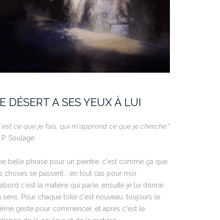
E DÉSERT A SES YEUX À LUI
'est ce que je fais, qui m'apprend ce que je cherche."
P. Soulage
e belle phrase pour un peintre, c'est comme ça que
s choses se passent... en tout cas pour moi.
abord c'est la matière qui parle, ensuite je lui donne
 sens. Pour chaque toile c'est nouveau, toujours le
ême geste pour commencer, et aprés c'est le