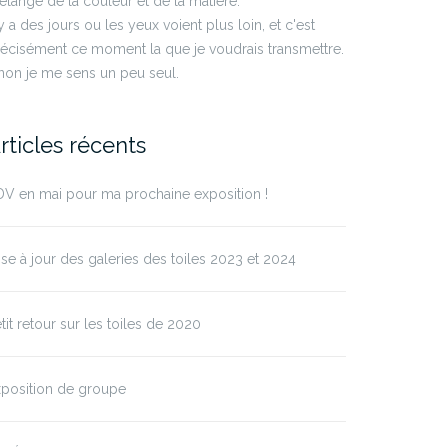
lange de la couleur et de la matière.
 y a des jours ou les yeux voient plus loin, et c'est
écisément ce moment la que je voudrais transmettre.
non je me sens un peu seul.
rticles récents
V en mai pour ma prochaine exposition !
se à jour des galeries des toiles 2023 et 2024
tit retour sur les toiles de 2020
position de groupe