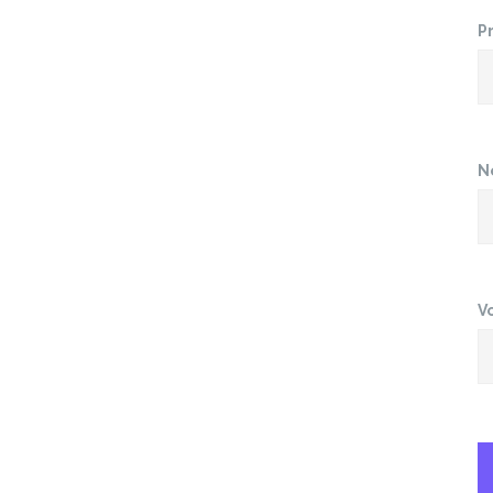
P
N
V