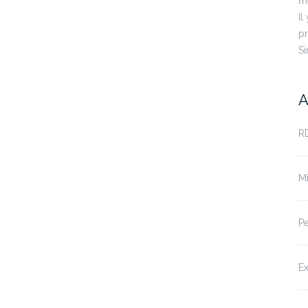
mé
Il
pr
Si
A
RD
Mi
Pe
Ex