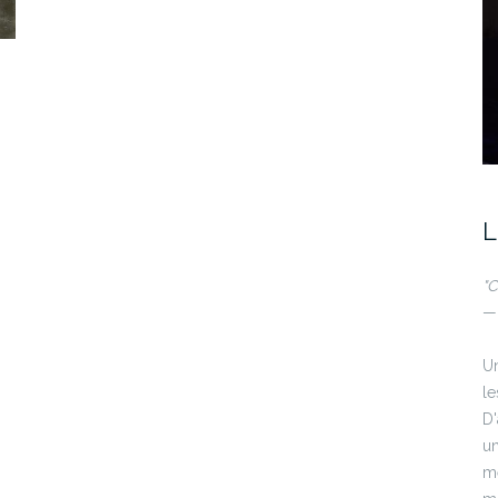
L
"C
— 
Un
le
D'
un
m