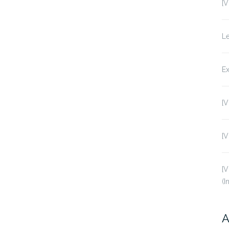
[V
Le
Ex
[V
[V
[V
(I
A